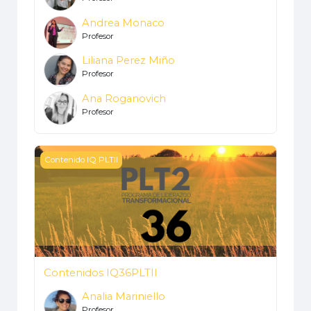
Andrea Monaco
Profesor
Liliana Perez Miño
Profesor
Ana Roganovich
Profesor
Contenidos IQ36PLTII
Contenido IQ PLTII
Contenidos IQ36PLTII
Analia Mariniello
Profesor