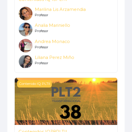
Marilina Lis Arzamendia
Profesor
Analia Mariniello
Profesor
Andrea Monaco
Profesor
Liliana Perez Miño
Profesor
Contenidos IQ38PLTII
Contenido IQ PLTII
Contenidos IQ38PLTII