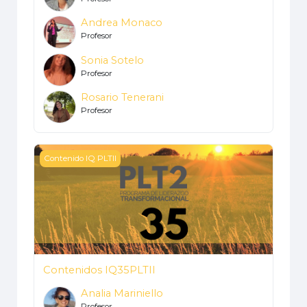
Andrea Monaco
Profesor
Sonia Sotelo
Profesor
Rosario Tenerani
Profesor
Contenidos IQ35PLTII
Contenido IQ PLTII
Contenidos IQ35PLTII
Analia Mariniello
Profesor