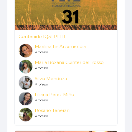
Contenido IQ31 PLTII
Marilina Lis Arzamendia
Profesor
María Roxana Guinter del Rosso
Profesor
Silvia Mendoza
Profesor
Liliana Perez Miño
Profesor
Rosario Tenerani
Profesor