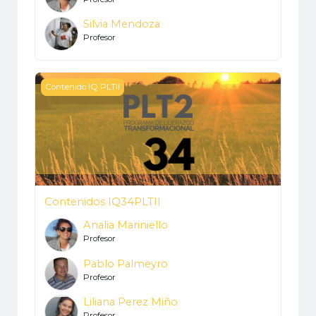
Silvia Mendoza
Profesor
Contenidos IQ34PLTII
Contenido IQ PLTII
Contenidos IQ34PLTII
Analia Mariniello
Profesor
Pablo Palmeyro
Profesor
Liliana Perez Miño
Profesor