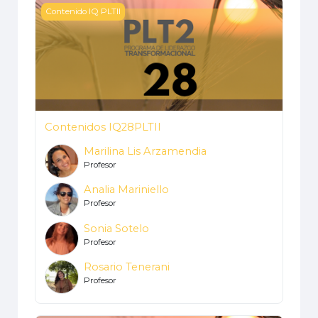
Contenidos IQ28PLTII
Contenido IQ PLTII
Contenidos IQ28PLTII
Marilina Lis Arzamendia
Profesor
Analia Mariniello
Profesor
Sonia Sotelo
Profesor
Rosario Tenerani
Profesor