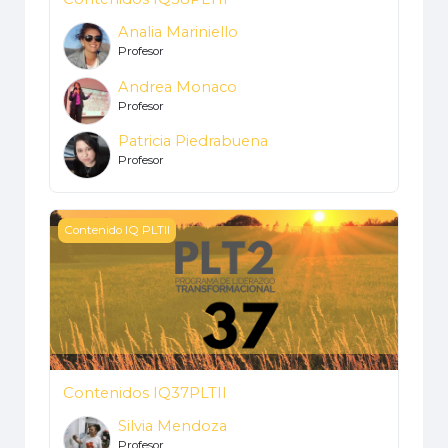
Analia Mariniello
Profesor
Andrea Monaco
Profesor
Patricia Piedrabuena
Profesor
Contenidos IQ37PLTII
Contenido IQ PLTII
Contenidos IQ37PLTII
Silvia Mendoza
Profesor