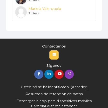
Profesor
Mariela Valenzuela
Profesor
Contáctanos
Síganos
Usted no se ha identificado. (
Acceder
)
Resumen de retención de datos
Descargar la app para dispositivos móviles
Cambiar al tema estándar